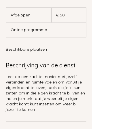
50
euro
Afgelopen
A
€ 50
f
g
Online programma
e
l
o
p
Beschikbare plaatsen
e
n
Beschrijving van de dienst
Leer op een zachte manier met jezelf
verbinden en ruimte voelen om vanuit je
eigen kracht te leven, tools die je in kunt
zetten om in die eigen kracht te blijven én
indien je merkt dat je weer uit je eigen
kracht komt kunt inzetten om weer bij
jezelf te komen