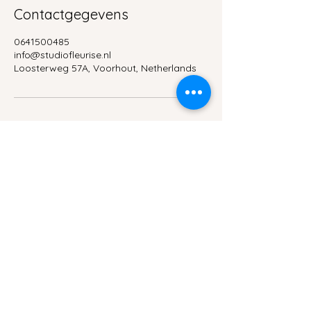
Contactgegevens
0641500485
info@studiofleurise.nl
Loosterweg 57A, Voorhout, Netherlands
Algemene voorwaarden
Privacybeleid
Studio Fleurise
info@studiofleurise.nl
KVK: 90635299