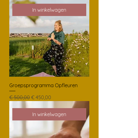
In winkelwagen
Groepsprogramma Opfleuren
Normale prijs
Verkoopprijs
€ 500,00
€ 450,00
In winkelwagen