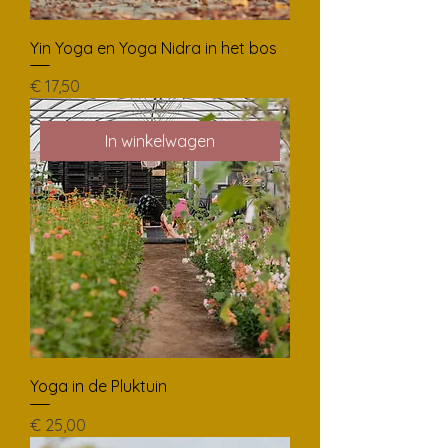
Yin Yoga en Yoga Nidra in het bos
Prijs
€ 17,50
In winkelwagen
Yoga in de Pluktuin
Prijs
€ 25,00